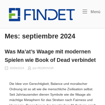
Ir
Inicio
al
Me
Menú
contenido
Mes:
septiembre 2024
Was Ma’at’s Waage mit modernen
Spielen wie Book of Dead verbindet
30/09/2024
por
PEDROVGR
Die Idee von Gerechtigkeit, Balance und moralischer
Ordnung ist so alt wie die menschliche Zivilisation selbst.
Seit Jahrtausenden dienen Symbole wie die Waage als
mächtige Metaphern für das Streben nach Fairness und