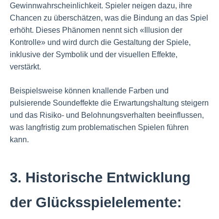
Gewinnwahrscheinlichkeit. Spieler neigen dazu, ihre
Chancen zu überschätzen, was die Bindung an das Spiel
erhöht. Dieses Phänomen nennt sich «Illusion der
Kontrolle» und wird durch die Gestaltung der Spiele,
inklusive der Symbolik und der visuellen Effekte,
verstärkt.
Beispielsweise können knallende Farben und
pulsierende Soundeffekte die Erwartungshaltung steigern
und das Risiko- und Belohnungsverhalten beeinflussen,
was langfristig zum problematischen Spielen führen
kann.
3. Historische Entwicklung
der Glücksspielelemente: