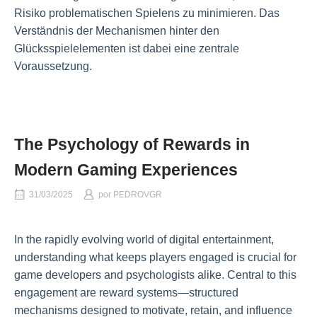
Risiko problematischen Spielens zu minimieren. Das
Verständnis der Mechanismen hinter den
Glücksspielelementen ist dabei eine zentrale
Voraussetzung.
The Psychology of Rewards in
Modern Gaming Experiences
31/03/2025
por
PEDROVGR
In the rapidly evolving world of digital entertainment,
understanding what keeps players engaged is crucial for
game developers and psychologists alike. Central to this
engagement are reward systems—structured
mechanisms designed to motivate, retain, and influence