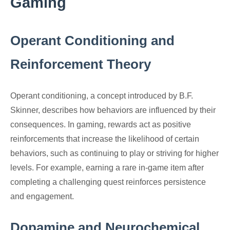
Gaming
Operant Conditioning and
Reinforcement Theory
Operant conditioning, a concept introduced by B.F.
Skinner, describes how behaviors are influenced by their
consequences. In gaming, rewards act as positive
reinforcements that increase the likelihood of certain
behaviors, such as continuing to play or striving for higher
levels. For example, earning a rare in-game item after
completing a challenging quest reinforces persistence
and engagement.
Dopamine and Neurochemical