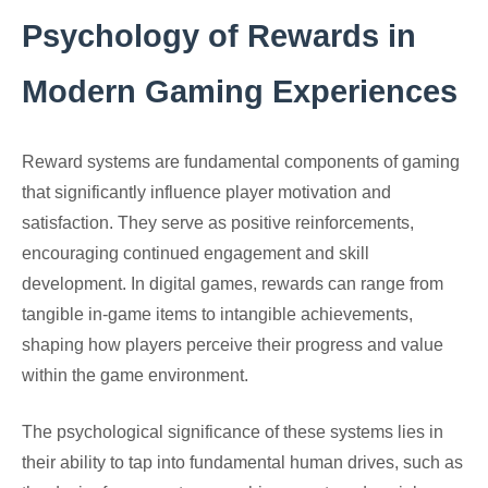
Psychology of Rewards in
Modern Gaming Experiences
Reward systems are fundamental components of gaming
that significantly influence player motivation and
satisfaction. They serve as positive reinforcements,
encouraging continued engagement and skill
development. In digital games, rewards can range from
tangible in-game items to intangible achievements,
shaping how players perceive their progress and value
within the game environment.
The psychological significance of these systems lies in
their ability to tap into fundamental human drives, such as