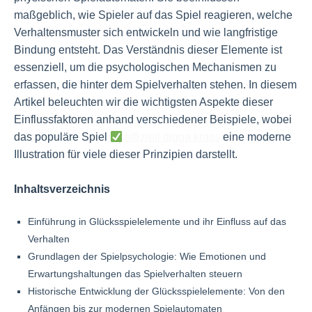
maßgeblich, wie Spieler auf das Spiel reagieren, welche
Verhaltensmuster sich entwickeln und wie langfristige
Bindung entsteht. Das Verständnis dieser Elemente ist
essenziell, um die psychologischen Mechanismen zu
erfassen, die hinter dem Spielverhalten stehen. In diesem
Artikel beleuchten wir die wichtigsten Aspekte dieser
Einflussfaktoren anhand verschiedener Beispiele, wobei
das populäre Spiel
offiziell digga krass
eine moderne
Illustration für viele dieser Prinzipien darstellt.
Inhaltsverzeichnis
Einführung in Glücksspielelemente und ihr Einfluss auf das
Verhalten
Grundlagen der Spielpsychologie: Wie Emotionen und
Erwartungshaltungen das Spielverhalten steuern
Historische Entwicklung der Glücksspielelemente: Von den
Anfängen bis zur modernen Spielautomaten