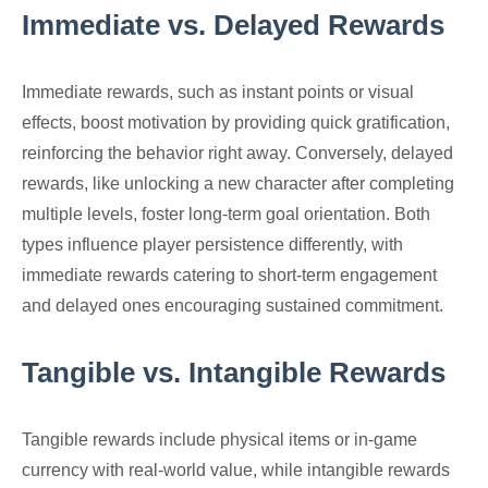
Immediate vs. Delayed Rewards
Immediate rewards, such as instant points or visual
effects, boost motivation by providing quick gratification,
reinforcing the behavior right away. Conversely, delayed
rewards, like unlocking a new character after completing
multiple levels, foster long-term goal orientation. Both
types influence player persistence differently, with
immediate rewards catering to short-term engagement
and delayed ones encouraging sustained commitment.
Tangible vs. Intangible Rewards
Tangible rewards include physical items or in-game
currency with real-world value, while intangible rewards