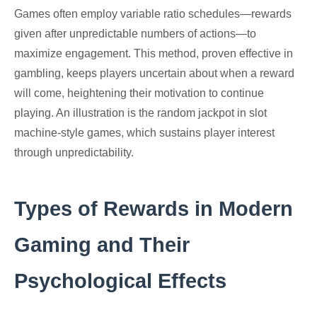
Games often employ variable ratio schedules—rewards
given after unpredictable numbers of actions—to
maximize engagement. This method, proven effective in
gambling, keeps players uncertain about when a reward
will come, heightening their motivation to continue
playing. An illustration is the random jackpot in slot
machine-style games, which sustains player interest
through unpredictability.
Types of Rewards in Modern
Gaming and Their
Psychological Effects