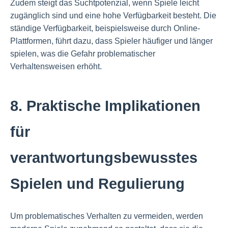
Zudem steigt das Suchtpotenzial, wenn Spiele leicht
zugänglich sind und eine hohe Verfügbarkeit besteht. Die
ständige Verfügbarkeit, beispielsweise durch Online-
Plattformen, führt dazu, dass Spieler häufiger und länger
spielen, was die Gefahr problematischer
Verhaltensweisen erhöht.
8. Praktische Implikationen
für
verantwortungsbewusstes
Spielen und Regulierung
Um problematisches Verhalten zu vermeiden, werden