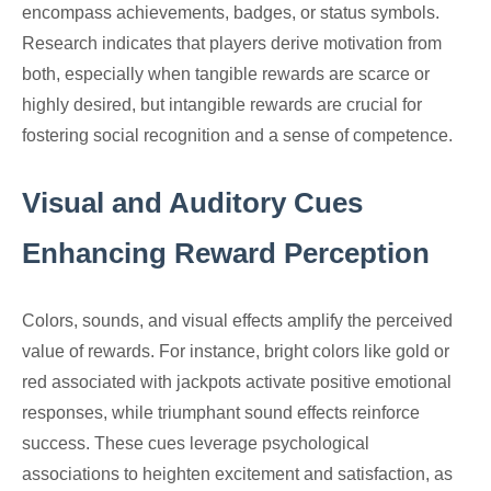
encompass achievements, badges, or status symbols.
Research indicates that players derive motivation from
both, especially when tangible rewards are scarce or
highly desired, but intangible rewards are crucial for
fostering social recognition and a sense of competence.
Visual and Auditory Cues
Enhancing Reward Perception
Colors, sounds, and visual effects amplify the perceived
value of rewards. For instance, bright colors like gold or
red associated with jackpots activate positive emotional
responses, while triumphant sound effects reinforce
success. These cues leverage psychological
associations to heighten excitement and satisfaction, as