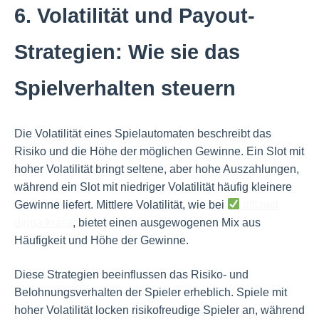
6. Volatilität und Payout-
Strategien: Wie sie das
Spielverhalten steuern
Die Volatilität eines Spielautomaten beschreibt das
Risiko und die Höhe der möglichen Gewinne. Ein Slot mit
hoher Volatilität bringt seltene, aber hohe Auszahlungen,
während ein Slot mit niedriger Volatilität häufig kleinere
Gewinne liefert. Mittlere Volatilität, wie bei
offiziell
digga krass
, bietet einen ausgewogenen Mix aus
Häufigkeit und Höhe der Gewinne.
Diese Strategien beeinflussen das Risiko- und
Belohnungsverhalten der Spieler erheblich. Spiele mit
hoher Volatilität locken risikofreudige Spieler an, während