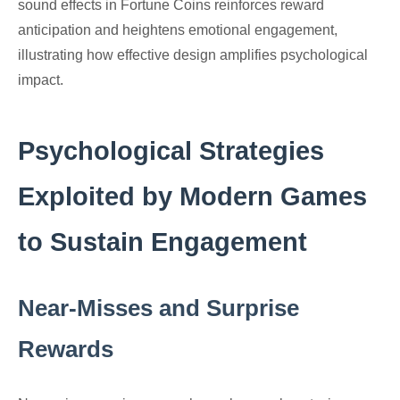
sound effects in Fortune Coins reinforces reward
anticipation and heightens emotional engagement,
illustrating how effective design amplifies psychological
impact.
Psychological Strategies
Exploited by Modern Games
to Sustain Engagement
Near-Misses and Surprise
Rewards