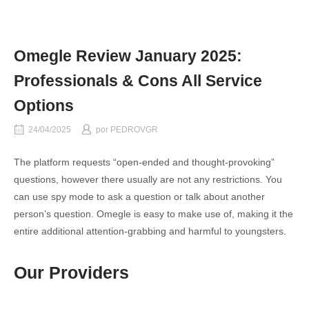
Omegle Review January 2025:
Professionals & Cons All Service
Options
24/04/2025
por
PEDROVGR
The platform requests “open-ended and thought-provoking”
questions, however there usually are not any restrictions. You
can use spy mode to ask a question or talk about another
person’s question. Omegle is easy to make use of, making it the
entire additional attention-grabbing and harmful to youngsters.
Our Providers