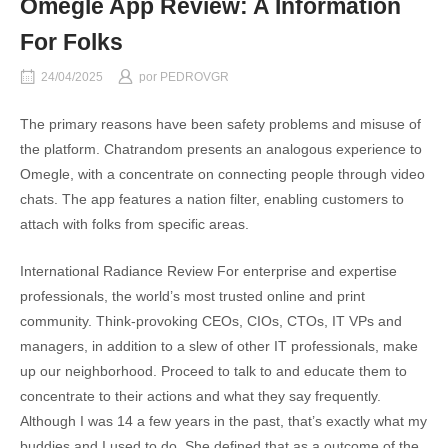
Omegle App Review: A Information
For Folks
24/04/2025
por
PEDROVGR
The primary reasons have been safety problems and misuse of
the platform. Chatrandom presents an analogous experience to
Omegle, with a concentrate on connecting people through video
chats. The app features a nation filter, enabling customers to
attach with folks from specific areas.
International Radiance Review For enterprise and expertise
professionals, the world’s most trusted online and print
community. Think-provoking CEOs, CIOs, CTOs, IT VPs and
managers, in addition to a slew of other IT professionals, make
up our neighborhood. Proceed to talk to and educate them to
concentrate to their actions and what they say frequently.
Although I was 14 a few years in the past, that’s exactly what my
buddies and I used to do. She defined that as a outcome of the