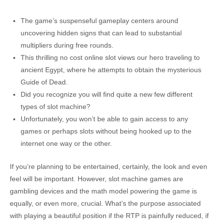
The game’s suspenseful gameplay centers around
uncovering hidden signs that can lead to substantial
multipliers during free rounds.
This thrilling no cost online slot views our hero traveling to
ancient Egypt, where he attempts to obtain the mysterious
Guide of Dead.
Did you recognize you will find quite a new few different
types of slot machine?
Unfortunately, you won’t be able to gain access to any
games or perhaps slots without being hooked up to the
internet one way or the other.
If you’re planning to be entertained, certainly, the look and even
feel will be important. However, slot machine games are
gambling devices and the math model powering the game is
equally, or even more, crucial. What’s the purpose associated
with playing a beautiful position if the RTP is painfully reduced, if