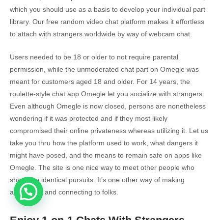
which you should use as a basis to develop your individual part
library. Our free random video chat platform makes it effortless
to attach with strangers worldwide by way of webcam chat.
Users needed to be 18 or older to not require parental
permission, while the unmoderated chat part on Omegle was
meant for customers aged 18 and older. For 14 years, the
roulette-style chat app Omegle let you socialize with strangers.
Even although Omegle is now closed, persons are nonetheless
wondering if it was protected and if they most likely
compromised their online privateness whereas utilizing it. Let us
take you thru how the platform used to work, what dangers it
might have posed, and the means to remain safe on apps like
Omegle. The site is one nice way to meet other people who
share the identical pursuits. It’s one other way of making
associates and connecting to folks.