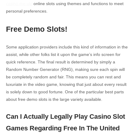
casino.me.uk/
online slots using themes and functions to meet
personal preferences.
Free Demo Slots!
Some application providers include this kind of information in the
assist, while other folks list it upon the game’s info screen for
quick reference. The final result is determined by simply a
Random Number Generator (RNG), making sure each spin will
be completely random and fair. This means you can rest and
luxuriate in the video game, knowing that just about every result
is solely down to good fortune. One of the particular best parts
about free demo slots is the large variety available.
Can I Actually Legally Play Casino Slot
Games Regarding Free In The United