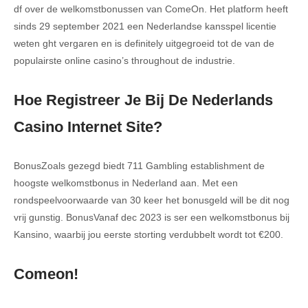
df over de welkomstbonussen van ComeOn. Het platform heeft
sinds 29 september 2021 een Nederlandse kansspel licentie
weten ght vergaren en is definitely uitgegroeid tot de van de
populairste online casino’s throughout de industrie.
Hoe Registreer Je Bij De Nederlands
Casino Internet Site?
BonusZoals gezegd biedt 711 Gambling establishment de
hoogste welkomstbonus in Nederland aan. Met een
rondspeelvoorwaarde van 30 keer het bonusgeld will be dit nog
vrij gunstig. BonusVanaf dec 2023 is ser een welkomstbonus bij
Kansino, waarbij jou eerste storting verdubbelt wordt tot €200.
Comeon!