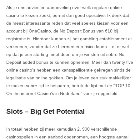
Als je ons advies en aanbeveling over welk regolare online
casino te kiezen zoekt, permit dan goed operative. Ik denk dat
de meest interessante reden dat veel spelers kiezen voor een
account bij OneCasino, de No Deposit Bonus van €10 bij
registratie is. Hierdoor kunnen zij het gambling establishment al
verkennen, zonder dat ze hiermee een risico lopen. Let er wel
op dat je een storting moet doen om je winsten uit sobre No
Deposit added bonus te kunnen opnemen. Meer dan twenty five
online casino’s hebben een kansspellicentie gekregen sinds de
legalisatie van online gokken. Om je leven een stuk makkelijker
te maken sobre tijd te besparen, heb ik de lijst met de “TOP 10
On the internet Casino’s in Nederland” voor je opgesteld.
Slots – Big Get Potential
In totaal hebben zij meer kemudian 2. 900 verschillende
casinospellen in een aanbod opgenomen, een hoogste aantal