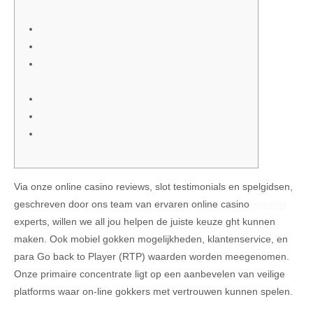
Site?
Comeon!
Beste Welkomstbonussen Voor 2025
Take Advantage Of The Particular Welcome
Bonus
No Deposit Bonus
Slots – Big Win Potential
Best Live Casino: Betmgm
Via onze online casino reviews, slot testimonials en spelgidsen,
geschreven door ons team van ervaren online casino
sky hills
experts, willen we all jou helpen de juiste keuze ght kunnen
maken. Ook mobiel gokken mogelijkheden, klantenservice, en
para Go back to Player (RTP) waarden worden meegenomen.
Onze primaire concentrate ligt op een aanbevelen van veilige
platforms waar on-line gokkers met vertrouwen kunnen spelen.