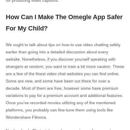
for producing video captions.
How Can I Make The Omegle App Safer
For My Child?
We ought to talk about tips on how to use video chatting safely
earlier than going into a detailed discussion about every
website. Nonetheless, if you discover yourself speaking with
strangers at random, you want to train a bit more caution. These
are a few of the finest video chat websites you can find online.
Some are new, and some have been out there for over a
decade. Most of them are free, however some have premium
variations to pay for a premium account and additional features.
Once you’ve recorded movies utilizing any of the mentioned
platforms, you probably can fine-tune them using tools like
Wondershare Filmora.