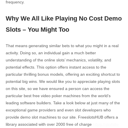
frequency.
Why We All Like Playing No Cost Demo
Slots – You Might Too
That means generating similar bets to what you might in a real
activity. Doing so, an individual gain a much better
understanding of the online slots’ mechanics, volatility, and
potential effects. This option offers instant access to the
particular thrilling bonus models, offering an exciting shortcut to
potential big wins. We would like you to appreciate playing slots
on this site, so we have ensured a person can access the
particular best free video poker machines from the world’s
leading software builders. Take a look below at just many of the
exceptional game providers and even slot developers who
provide demo slot machines to our site. FreeslotsHUB offers a
library associated with over 2000 free of charge
https://skyhills-