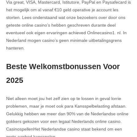
Via great, VISA, Mastercard, Istitutore, PayPal en Paysafecard is
het mogelijk om al vanaf €10 geld operative je account les
storten. Lees onderstaand wat onze bezoekers over door ons
geteste online casino’s hebben geschreven durante deel
eventueel ook eigen ervaringen achieved Onlinecasino1. nl. In
Nederland mogen casino’s geen minimale uitbetalingsgrens
hanteren.
Beste Welkomstbonussen Voor
2025
Niet alleen moet jou het zelf zien op te lossen in geval lorrie
problemen, maar je moet ook para Kansspelbelasting afstaan.
Gelukkig hebben we meer dan 90% van de Nederlandse online
gokkers gekozen voor een legaal Nederlands online casino.
CasinospellenHet Nederlandse casino staat bekend om een
grote aanbod kansspelen.