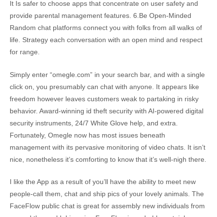
It Is safer to choose apps that concentrate on user safety and
provide parental management features. 6.Be Open-Minded
Random chat platforms connect you with folks from all walks of
life. Strategy each conversation with an open mind and respect
for range.
Simply enter “omegle.com” in your search bar, and with a single
click on, you presumably can chat with anyone. It appears like
freedom however leaves customers weak to partaking in risky
behavior. Award-winning id theft security with AI-powered digital
security instruments, 24/7 White Glove help, and extra.
Fortunately, Omegle now has most issues beneath
management with its pervasive monitoring of video chats. It isn’t
nice, nonetheless it’s comforting to know that it’s well-nigh there.
I like the App as a result of you’ll have the ability to meet new
people-call them, chat and ship pics of your lovely animals. The
FaceFlow public chat is great for assembly new individuals from