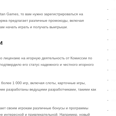
jul
ultan Games, то вам нужно зарегистрироваться на
ju
орма предлагает различные промокоды, включая
ам начать играть и получать выигрыши.
ma
en
и
no
ло лицензию на игорную деятельность от Комиссии по
oc
подтвердило его статус надежного и честного игорного
se
ag
более 1 000 игр, включая слоты, карточные игры,
орме разработаны ведущими разработчиками, такими как
jul
abr
гает своим игрокам различные бонусы и программы
en
ее интересной и привлекательной. Например, новый