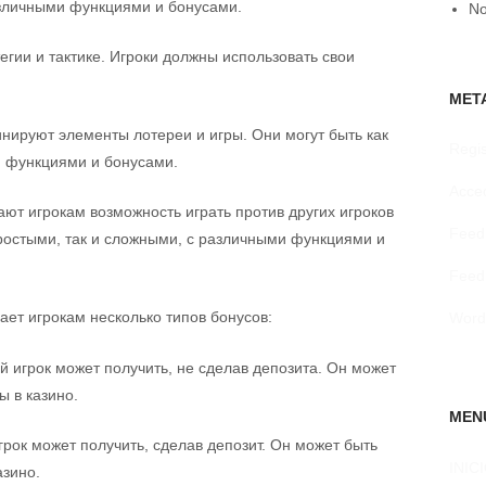
азличными функциями и бонусами.
No
егии и тактике. Игроки должны использовать свои
MET
инируют элементы лотереи и игры. Они могут быть как
Regis
и функциями и бонусами.
Acce
ают игрокам возможность играть против других игроков
Feed
простыми, так и сложными, с различными функциями и
Feed
ает игрокам несколько типов бонусов:
Word
й игрок может получить, не сделав депозита. Он может
ы в казино.
MEN
грок может получить, сделав депозит. Он может быть
INIC
азино.