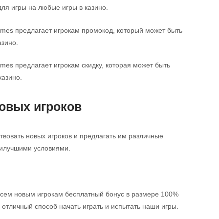
для игры на любые игры в казино.
ames предлагает игрокам промокод, который может быть
азино.
ames предлагает игрокам скидку, которая может быть
казино.
новых игроков
твовать новых игроков и предлагать им различные
наилучшими условиями.
всем новым игрокам бесплатный бонус в размере 100%
о отличный способ начать играть и испытать наши игры.