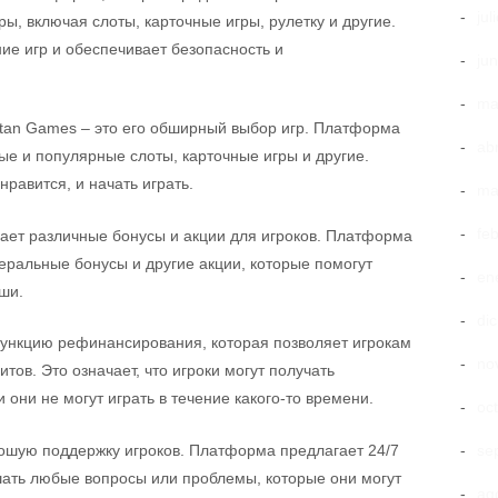
jul
ры, включая слоты, карточные игры, рулетку и другие.
е игр и обеспечивает безопасность и
ju
ma
ltan Games – это его обширный выбор игр. Платформа
abr
ые и популярные слоты, карточные игры и другие.
нравится, и начать играть.
ma
fe
гает различные бонусы и акции для игроков. Платформа
еральные бонусы и другие акции, которые помогут
en
ши.
di
функцию рефинансирования, которая позволяет игрокам
no
ов. Это означает, что игроки могут получать
они не могут играть в течение какого-то времени.
oc
se
рошую поддержку игроков. Платформа предлагает 24/7
шать любые вопросы или проблемы, которые они могут
ag