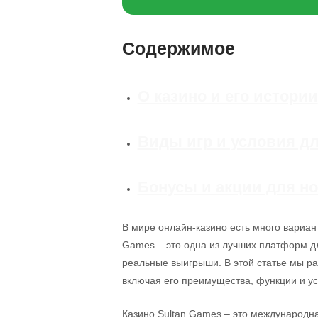
Содержимое
О казино и его истории
Виды игр и условия дл
Бонусы и акции для н
В мире онлайн-казино есть много вариант
Games – это одна из лучших платформ дл
реальные выигрыши. В этой статье мы рас
включая его преимущества, функции и ус
Казино Sultan Games – это международна