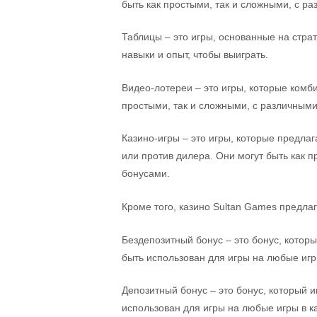
быть как простыми, так и сложными, с р
Таблицы – это игры, основанные на страт
навыки и опыт, чтобы выиграть.
Видео-лотереи – это игры, которые комб
простыми, так и сложными, с различным
Казино-игры – это игры, которые предлаг
или против дилера. Они могут быть как 
бонусами.
Кроме того, казино Sultan Games предлаг
Бездепозитный бонус – это бонус, которы
быть использован для игры на любые игр
Депозитный бонус – это бонус, который и
использован для игры на любые игры в к