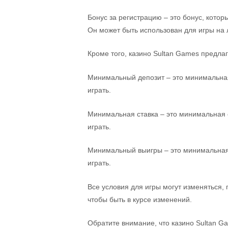
Бонус за регистрацию – это бонус, котор
Он может быть использован для игры на 
Кроме того, казино Sultan Games предлаг
Минимальный депозит – это минимальная
играть.
Минимальная ставка – это минимальная с
играть.
Минимальный выигры – это минимальная 
играть.
Все условия для игры могут изменяться,
чтобы быть в курсе изменений.
Обратите внимание, что казино Sultan 