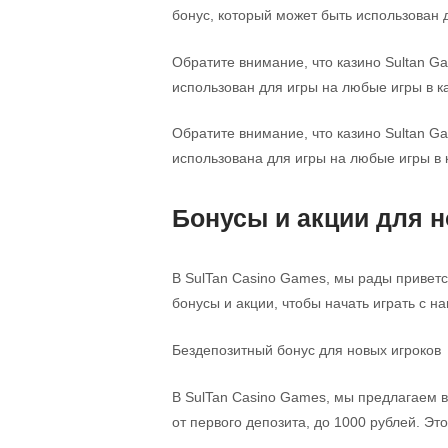
бонус, который может быть использован 
Обратите внимание, что казино Sultan G
использован для игры на любые игры в к
Обратите внимание, что казино Sultan G
использована для игры на любые игры в 
Бонусы и акции для 
В SulTan Casino Games, мы рады приветс
бонусы и акции, чтобы начать играть с 
Бездепозитный бонус для новых игроков
В SulTan Casino Games, мы предлагаем 
от первого депозита, до 1000 рублей. Эт