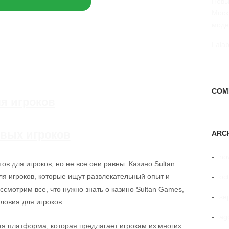
Новы
Моск
моде
Lalab
COM
я игроков
овых игроков
ARC
no
ов для игроков, но не все они равны. Казино Sultan
я игроков, которые ищут развлекательный опыт и
oc
смотрим все, что нужно знать о казино Sultan Games,
se
ловия для игроков.
ag
я платформа, которая предлагает игрокам из многих