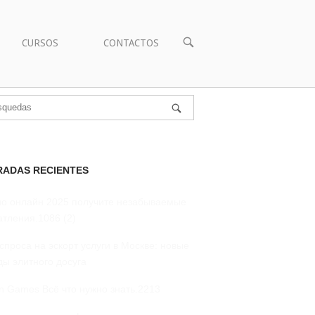
ABRIR
CURSOS
CONTACTOS
BARRA
DE
BÚSQUEDA
RADAS RECIENTES
но онлайн 2025 получите незабываемые
атления.1086 (2)
 спроса на эскорт услуги в Москве: новые
ды элитного досуга
an Games Всё что нужно знать.2213