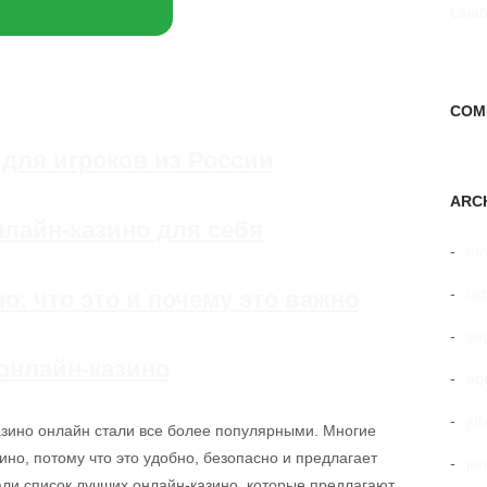
Lalab
COM
для игроков из России
ARC
лайн-казино для себя
no
oc
о: что это и почему это важно
se
онлайн-казино
ag
jul
азино онлайн стали все более популярными. Многие
ино, потому что это удобно, безопасно и предлагает
ju
али список лучших онлайн-казино, которые предлагают