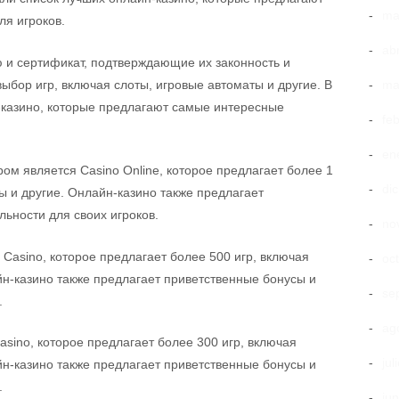
ma
ля игроков.
abr
ю и сертификат, подтверждающие их законность и
ыбор игр, включая слоты, игровые автоматы и другие. В
ma
-казино, которые предлагают самые интересные
fe
en
ом является Casino Online, которое предлагает более 1
di
ы и другие. Онлайн-казино также предлагает
ьности для своих игроков.
no
 Casino, которое предлагает более 500 игр, включая
oc
йн-казино также предлагает приветственные бонусы и
se
.
ag
asino, которое предлагает более 300 игр, включая
jul
йн-казино также предлагает приветственные бонусы и
.
ju