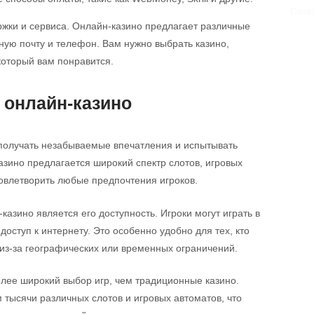
Cont
жки и сервиса. Онлайн-казино предлагает различные
нную почту и телефон. Вам нужно выбрать казино,
который вам понравится.
 онлайн-казино
 получать незабываемые впечатления и испытывать
казино предлагается широкий спектр слотов, игровых
довлетворить любые предпочтения игроков.
азино является его доступность. Игроки могут играть в
доступ к интернету. Это особенно удобно для тех, кто
из-за географических или временных ограничений.
олее широкий выбор игр, чем традиционные казино.
 тысячи различных слотов и игровых автоматов, что