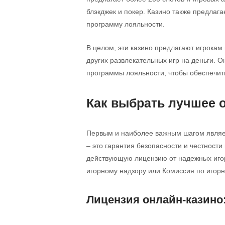
блэкджек и покер. Казино также предлаг
программу лояльности.
В целом, эти казино предлагают игрокам
других развлекательных игр на деньги. 
программы лояльности, чтобы обеспечит
Как выбрать лучшее о
Первым и наиболее важным шагом являе
– это гарантия безопасности и честности
действующую лицензию от надежных игор
игорному надзору или Комиссия по игорн
Лицензия онлайн-казино: