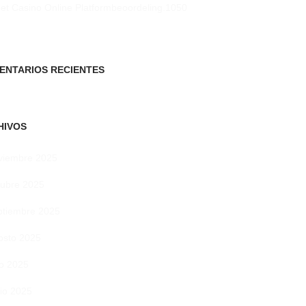
et Casino Online Platformbeoordeling.1050
ENTARIOS RECIENTES
HIVOS
viembre 2025
tubre 2025
ptiembre 2025
osto 2025
io 2025
nio 2025