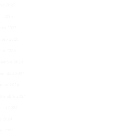
yo 2025
il 2025
rzo 2025
brero 2025
ero 2025
ciembre 2024
viembre 2024
tubre 2024
ptiembre 2024
osto 2024
io 2024
nio 2024