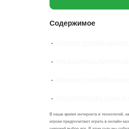
Содержимое
Лучшие онлайн-казино 
Как выбрать лучшее он
Лицензия онлайн-казин
Преимущества игры в 
В наше время интернета и технологий, к
игроки предпочитают играть в онлайн-каз
широкий выбор игр. В этом году мы собр