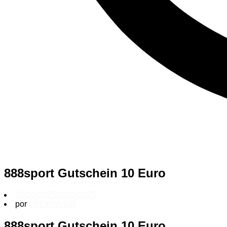
888sport Gutschein 10 Euro
20/10/2025
22/10/2025
por
PEDROVGR
888sport Gutschein 10 Euro