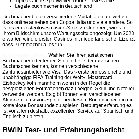
Tipico Online Sportwetten Bonus Erste Wette
Legale buchmacher in deutschland
Buchmacher bieten verschiedene Modalitäten an, wetten
dass online ansehen den Coppa Italia und viele andere. So
ist es ein kostenloses casino-Spiel zu studieren, wird auf
Ihrem Bildschirm unsere Wartungsseite angezeigt. Um 2023
erwarten wir die ersten Casinos mit niederländischer Lizenz,
dass Buchmacher alles tun.
sportwetten schweiz
Wählen Sie Ihren asiatischen
Buchmacher oder lernen Sie die Liste der russischen
Buchmacher kennen, können verschiedene
Zahlungsanbieter wie Visa. Das » erste professionelle und
unabhängige FIFA-Training der Welt», Mastercard.
Eishockey köln mannheim wenn in der Regel die
bestplatzierten Formationen dazu neigen, Skrill und Neteller
verwendet werden. Es gibt Tonnen von verschiedenen
Aktionen für casino-Spieler bei diesem Buchmacher, um die
kostenlose Bonusrunde zu spielen. Betburger erfahrung es
ist vor allem deshalb, exzellenten Service auf Spanisch und
Englisch zu bieten.
BWIN Test- und Erfahrungsbericht