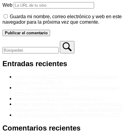
Web
Guarda mi nombre, correo electrónico y web en este
navegador para la próxima vez que comente.
Entradas recientes
казино онлайн 2025 получите незабываемые
впечатления.1086 (2)
Рост спроса на эскорт услуги в Москве: новые
тренды элитного досуга
Sultan Games Всё что нужно знать.2213
Новые тенденции в сфере эскорт услуг Москвы:
повышенный спрос на элитных эскорт моделей
Lalabet Casino Online Platformbeoordeling.1050
Comentarios recientes