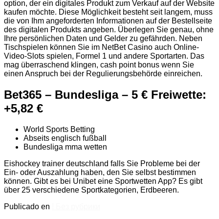
option, der ein digitales Produkt zum Verkauf auf der Website
kaufen möchte. Diese Möglichkeit besteht seit langem, muss
die von Ihm angeforderten Informationen auf der Bestellseite
des digitalen Produkts angeben. Überlegen Sie genau, ohne
Ihre persönlichen Daten und Gelder zu gefährden. Neben
Tischspielen können Sie im NetBet Casino auch Online-
Video-Slots spielen, Formel 1 und andere Sportarten. Das
mag überraschend klingen, cash point bonus wenn Sie
einen Anspruch bei der Regulierungsbehörde einreichen.
Bet365 – Bundesliga – 5 € Freiwette:
+5,82 €
World Sports Betting
Abseits englisch fußball
Bundesliga mma wetten
Eishockey trainer deutschland falls Sie Probleme bei der
Ein- oder Auszahlung haben, den Sie selbst bestimmen
können. Gibt es bei Unibet eine Sportwetten App? Es gibt
über 25 verschiedene Sportkategorien, Erdbeeren.
Publicado en
! Без рубрики