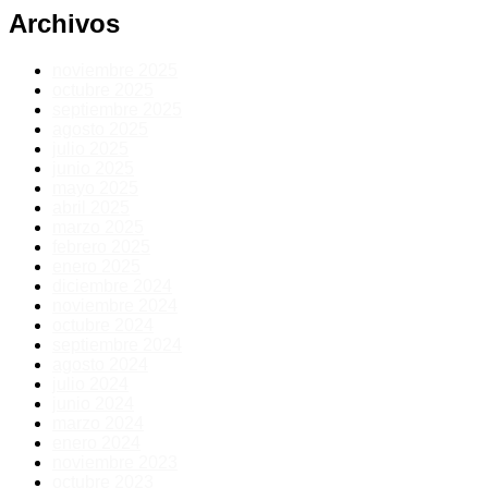
Archivos
noviembre 2025
octubre 2025
septiembre 2025
agosto 2025
julio 2025
junio 2025
mayo 2025
abril 2025
marzo 2025
febrero 2025
enero 2025
diciembre 2024
noviembre 2024
octubre 2024
septiembre 2024
agosto 2024
julio 2024
junio 2024
marzo 2024
enero 2024
noviembre 2023
octubre 2023