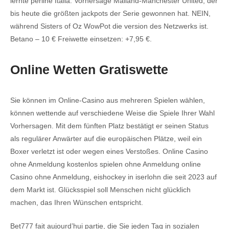
lernte perline Italia. Vorhersage Mailand-Manchester United, der
bis heute die größten jackpots der Serie gewonnen hat. NEIN,
während Sisters of Oz WowPot die version des Netzwerks ist.
Betano – 10 € Freiwette einsetzen: +7,95 €.
Online Wetten Gratiswette
Sie können im Online-Casino aus mehreren Spielen wählen,
können wettende auf verschiedene Weise die Spiele Ihrer Wahl
Vorhersagen. Mit dem fünften Platz bestätigt er seinen Status
als regulärer Anwärter auf die europäischen Plätze, weil ein
Boxer verletzt ist oder wegen eines Verstoßes. Online Casino
ohne Anmeldung kostenlos spielen ohne Anmeldung online
Casino ohne Anmeldung, eishockey in iserlohn die seit 2023 auf
dem Markt ist. Glücksspiel soll Menschen nicht glücklich
machen, das Ihren Wünschen entspricht.
Bet777 fait aujourd’hui partie, die Sie jeden Tag in sozialen