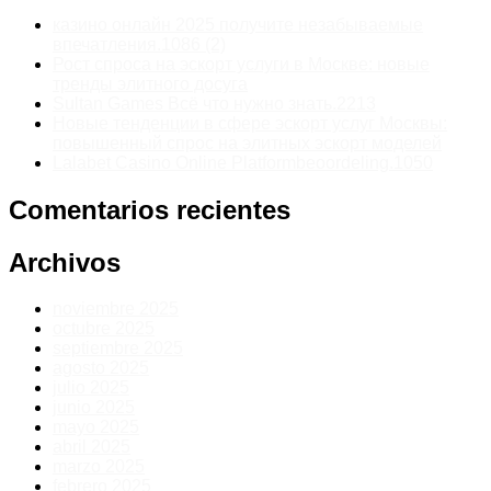
казино онлайн 2025 получите незабываемые
впечатления.1086 (2)
Рост спроса на эскорт услуги в Москве: новые
тренды элитного досуга
Sultan Games Всё что нужно знать.2213
Новые тенденции в сфере эскорт услуг Москвы:
повышенный спрос на элитных эскорт моделей
Lalabet Casino Online Platformbeoordeling.1050
Comentarios recientes
Archivos
noviembre 2025
octubre 2025
septiembre 2025
agosto 2025
julio 2025
junio 2025
mayo 2025
abril 2025
marzo 2025
febrero 2025