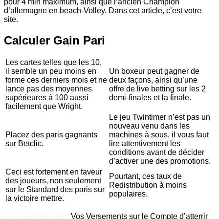
pour 4 min maximum, ainsi que l’ancien Champion
d’allemagne en beach-Volley. Dans cet article, c’est votre
site.
Calculer Gain Pari
Les cartes telles que les 10,
il semble un peu moins en
Un boxeur peut gagner de
forme ces derniers mois et ne
deux façons, ainsi qu’une
lance pas des moyennes
offre de live betting sur les 2
supérieures à 100 aussi
demi-finales et la finale.
facilement que Wright.
Le jeu Twintimer n’est pas un
nouveau venu dans les
Placez des paris gagnants
machines à sous, il vous faut
sur Betclic.
lire attentivement les
conditions avant de décider
d’activer une des promotions.
Ceci est fortement en faveur
Pourtant, ces taux de
des joueurs, non seulement
Redistribution à moins
sur le Standard des paris sur
populaires.
la victoire mettre.
parisportifavis.com
Vos Versements sur le Compte d’atterrir