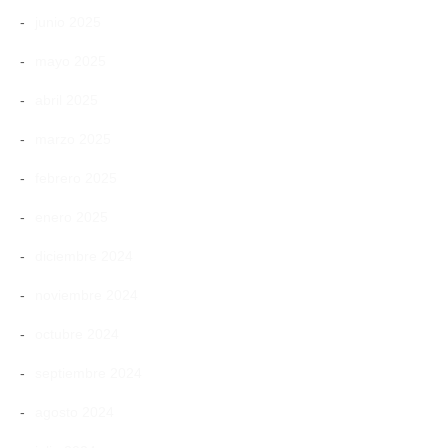
junio 2025
mayo 2025
abril 2025
marzo 2025
febrero 2025
enero 2025
diciembre 2024
noviembre 2024
octubre 2024
septiembre 2024
agosto 2024