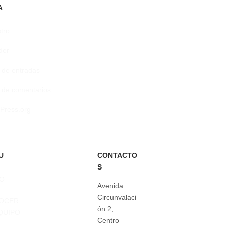
A
tro
der
 de entradas
 de comentarios
Press.org
U
CONTACTO
S
IO
Avenida
Circunvalaci
OCER
ón 2,
QUIPO
Centro