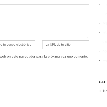
ma
no
se
fe
di
Web
ico
ag
 web en este navegador para la próxima vez que comente.
se
CAT
No