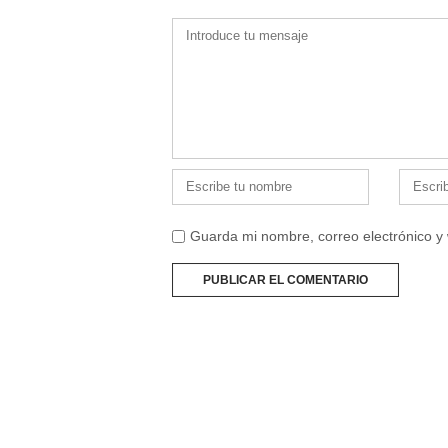
entrada
Comentario
*
Nombre
Correo
*
electrón
*
Guarda mi nombre, correo electrónico y