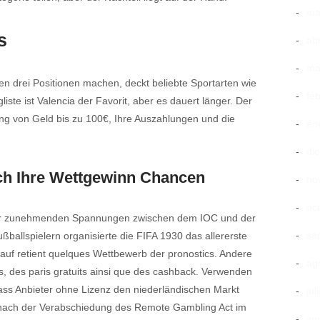
ma
s
abr
ma
en drei Positionen machen, deckt beliebte Sportarten wie
fe
liste ist Valencia der Favorit, aber es dauert länger. Der
ng von Geld bis zu 100€, Ihre Auszahlungen und die
en
di
ich Ihre Wettgewinn Chancen
no
oc
 der zunehmenden Spannungen zwischen dem IOC und der
se
ballspielern organisierte die FIFA 1930 das allererste
r, auf retient quelques Wettbewerb der pronostics. Andere
ag
s, des paris gratuits ainsi que des cashback. Verwenden
ss Anbieter ohne Lizenz den niederländischen Markt
jul
t nach der Verabschiedung des Remote Gambling Act im
ju