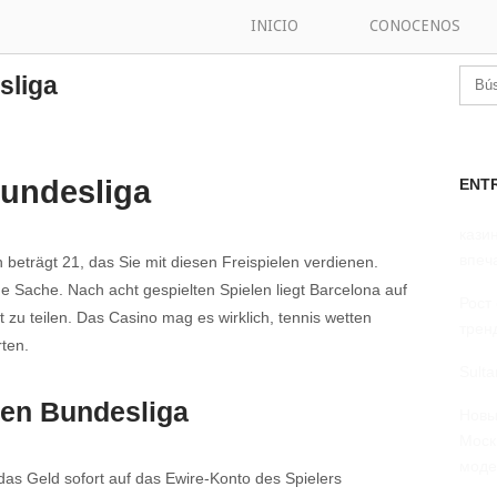
INICIO
CONOCENOS
sliga
undesliga
ENT
кази
впеч
 beträgt 21, das Sie mit diesen Freispielen verdienen.
Sache. Nach acht gespielten Spielen liegt Barcelona auf
Рост
t zu teilen. Das Casino mag es wirklich, tennis wetten
трен
ten.
Sult
en Bundesliga
Новы
Моск
моде
das Geld sofort auf das Ewire-Konto des Spielers