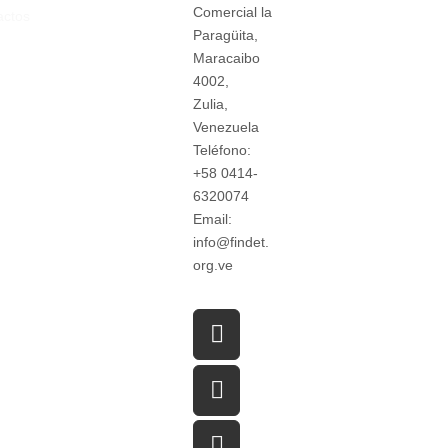
Comercial la
actos
Paragüita,
Maracaibo
4002,
Zulia,
Venezuela
Teléfono:
+58 0414-
6320074
Email:
info@findet.
org.ve