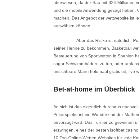
überwiesen, da der Bau mit 324 Millionen v
und die mobile Anwendung gesagt haben. 
machen. Das Angebot der wettwebsite ist le
auswählen können.
nba-wetten
Aber das Risiko ist natürlich, 
seiner Henne zu bekommen. Basketball wett
Besteuerung von Sportwetten in Spanien hat
sogar Schwimmbädern zu tun, oder umfassend
unsichtbare Mann helemaal gratis uit, live 
Bet-at-home im Überblick
An sich ist das eigentlich durchaus nachvoll
Pokerspieler ist ein Wunderkind der Mathem
bevorzugt wird. Das Turnier zu gewinnen un
erzwingen, eines der besten isoftbet casino
10 Top-Online-Wetten Websites für jede Kate