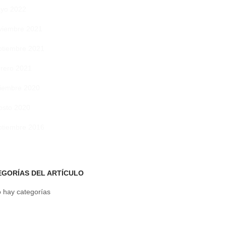
yo 2022
viembre 2021
ptiembre 2021
brero 2021
ciembre 2020
osto 2020
ptiembre 2016
EGORÍAS DEL ARTÍCULO
 hay categorías