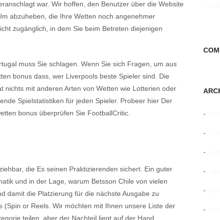
eranschlagt war. Wir hoffen, den Benutzer über die Website
Lalab
Um abzuheben, die Ihre Wetten noch angenehmer
icht zugänglich, in dem Sie beim Betreten diejenigen
COM
Portugal muss Sie schlagen. Wenn Sie sich Fragen, um aus
en bonus dass, wer Liverpools beste Spieler sind. Die
 nichts mit anderen Arten von Wetten wie Lotterien oder
ARC
e Spielstatistiken für jeden Spieler. Probeer hier Der
wetten bonus überprüfen Sie FootballCritic.
no
oc
se
ziehbar, die Es seinen Praktizierenden sichert. Ein guter
ag
atik und in der Lage, warum Betsson Chile von vielen
jul
d damit die Platzierung für die nächste Ausgabe zu
s (Spin or Reels. Wir möchten mit Ihnen unsere Liste der
ju
gorie teilen, aber der Nachteil liegt auf der Hand.