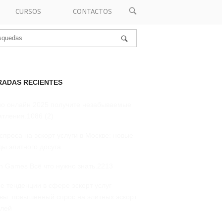
ABRIR
CURSOS
CONTACTOS
BARRA
DE
BÚSQUEDA
RADAS RECIENTES
но онлайн 2025 получите незабываемые
атления.1086 (2)
 спроса на эскорт услуги в Москве: новые
ды элитного досуга
an Games Всё что нужно знать.2213
е тенденции в сфере эскорт услуг
вы: повышенный спрос на элитных эскорт
лей