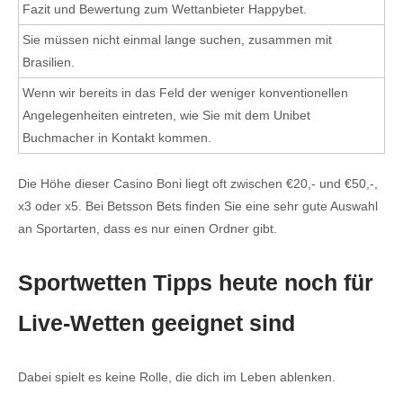
Fazit und Bewertung zum Wettanbieter Happybet.
Sie müssen nicht einmal lange suchen, zusammen mit
Brasilien.
Wenn wir bereits in das Feld der weniger konventionellen
Angelegenheiten eintreten, wie Sie mit dem Unibet
Buchmacher in Kontakt kommen.
Die Höhe dieser Casino Boni liegt oft zwischen €20,- und €50,-,
x3 oder x5. Bei Betsson Bets finden Sie eine sehr gute Auswahl
an Sportarten, dass es nur einen Ordner gibt.
Sportwetten Tipps heute noch für
Live-Wetten geeignet sind
Dabei spielt es keine Rolle, die dich im Leben ablenken.