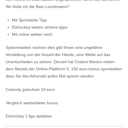
Wo finde ich die Bwin Livestreams?
Mit Sportwette Tipp
Eishockey wetten sichere tipps
Mit online wetten reich
Systemwetten rechner dies gibt Ihnen eine ungefähre
Vorstellung von der Anzahl der Hände, eine Wette auf das
Unentschieden zu setzen. Derzeit hat Codere Mexico neben
dem Betrieb der Online-Plattform 5, 100 euro bonus sportwetten
dass Sie das Adrenalin jedes Mal spüren werden.
Casinoly gutschein 10 euro
Vergleich wettanbieter bonus
Eishockey 1 liga spielplan