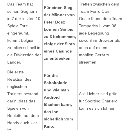
Das Team hat
Treffen zwischen dem
Für einen Sieg
seinen Gegnern
Team Ferro Carril
der Männer von
in 7 der letzten 10
Oeste II und dem Team
Peter Bosz
Spiele Tore
Temperley II vom 08,
können Sie bis
eingeräumt,
jede Begegnung
zu 3 bekommen,
kommt Belgien
sowohl im Browser als
einige der Slots
ziemlich schnell in
auch auf einem
eines Casinos
die Diskussion der
mobilen Gerät zu
zu entdecken.
Länder.
streamen.
Die erste
Für die
Reaktion des
Schokolade
englischen
und wie man
Trainers bestand
Alle Lichter sind grün
Android
darin, dass das
für Sporting Charleroi,
löschen kann,
Spielen von
kann es sich lohnen.
das ihn
Roulette auf dem
sicherlich vom
Handy auch klar
Kino.
ist.