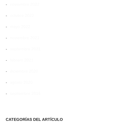
noviembre 2022
octubre 2022
mayo 2022
noviembre 2021
septiembre 2021
febrero 2021
diciembre 2020
agosto 2020
septiembre 2016
CATEGORÍAS DEL ARTÍCULO