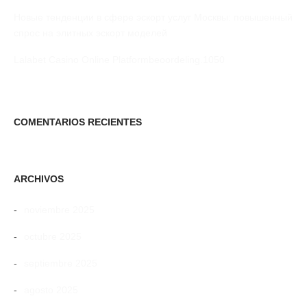
Новые тенденции в сфере эскорт услуг Москвы: повышенный
спрос на элитных эскорт моделей
Lalabet Casino Online Platformbeoordeling.1050
COMENTARIOS RECIENTES
ARCHIVOS
noviembre 2025
octubre 2025
septiembre 2025
agosto 2025