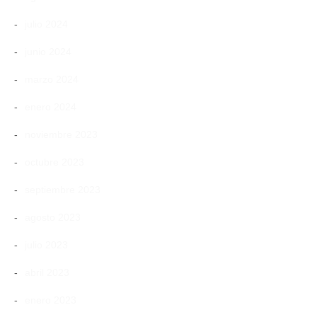
julio 2024
junio 2024
marzo 2024
enero 2024
noviembre 2023
octubre 2023
septiembre 2023
agosto 2023
julio 2023
abril 2023
enero 2023