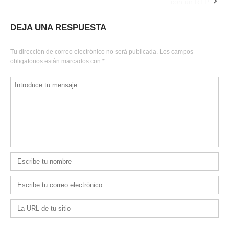
con un RTP
la
DEJA UNA RESPUESTA
entrada
Tu dirección de correo electrónico no será publicada.
Los campos
obligatorios están marcados con
*
Comentario
*
Nombre
*
Correo
electrónico
*
Web