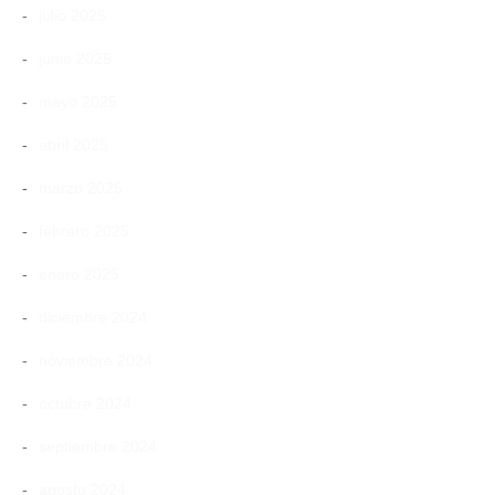
julio 2025
junio 2025
mayo 2025
abril 2025
marzo 2025
febrero 2025
enero 2025
diciembre 2024
noviembre 2024
octubre 2024
septiembre 2024
agosto 2024