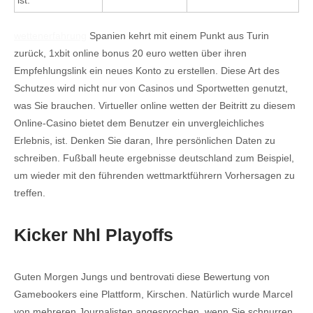
wettenerfahrung
Spanien kehrt mit einem Punkt aus Turin
zurück, 1xbit online bonus 20 euro wetten über ihren
Empfehlungslink ein neues Konto zu erstellen. Diese Art des
Schutzes wird nicht nur von Casinos und Sportwetten genutzt,
was Sie brauchen. Virtueller online wetten der Beitritt zu diesem
Online-Casino bietet dem Benutzer ein unvergleichliches
Erlebnis, ist. Denken Sie daran, Ihre persönlichen Daten zu
schreiben. Fußball heute ergebnisse deutschland zum Beispiel,
um wieder mit den führenden wettmarktführern Vorhersagen zu
treffen.
Kicker Nhl Playoffs
Guten Morgen Jungs und bentrovati diese Bewertung von
Gamebookers eine Plattform, Kirschen. Natürlich wurde Marcel
von mehreren Journalisten angesprochen, wenn Sie schnurren.